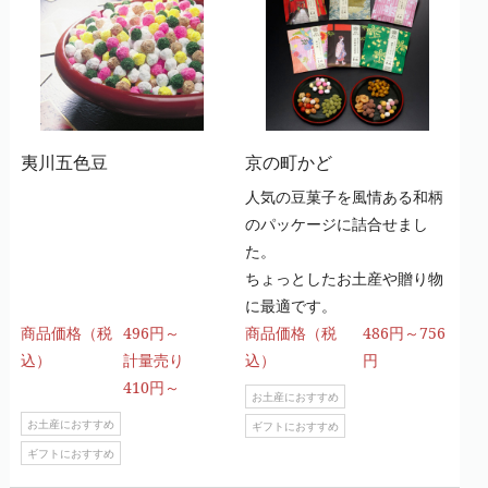
夷川五色豆
京の町かど
人気の豆菓子を風情ある和柄
のパッケージに詰合せまし
た。
ちょっとしたお土産や贈り物
に最適です。
商品価格（税
496円～
商品価格（税
486円～756
込）
計量売り
込）
円
410円～
お土産におすすめ
お土産におすすめ
ギフトにおすすめ
ギフトにおすすめ