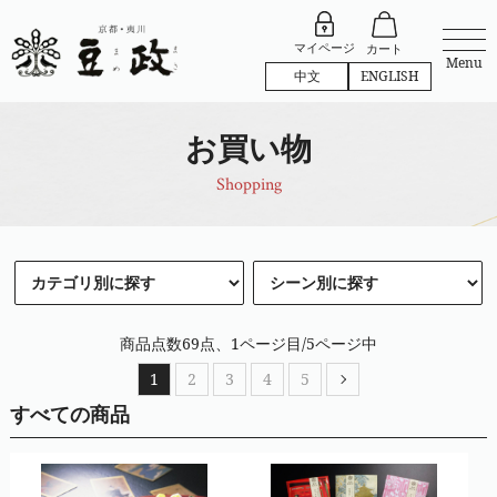
マイページ
カート
Menu
中文
ENGLISH
お買い物
Shopping
商品点数69点、1ページ目/5ページ中
1
2
3
4
5
すべての商品