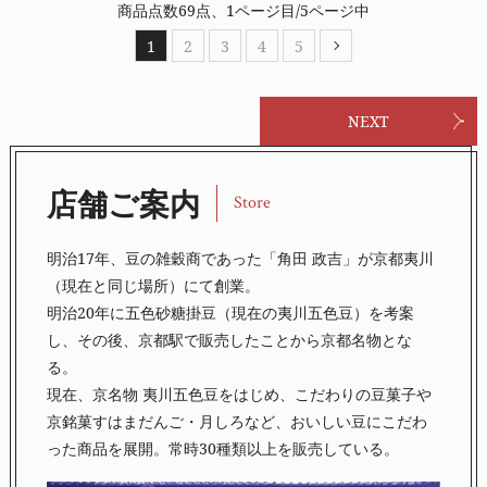
商品点数69点、1ページ目/5ページ中
1
2
3
4
5
NEXT
店舗ご案内
Store
明治17年、豆の雑穀商であった「角田 政吉」が京都夷川
（現在と同じ場所）にて創業。
明治20年に五色砂糖掛豆（現在の夷川五色豆）を考案
し、その後、京都駅で販売したことから京都名物とな
る。
現在、京名物 夷川五色豆をはじめ、こだわりの豆菓子や
京銘菓すはまだんご・月しろなど、おいしい豆にこだわ
った商品を展開。常時30種類以上を販売している。