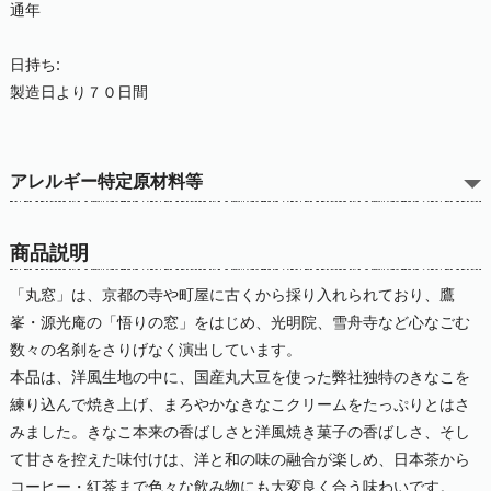
通年
日持ち:
製造日より７０日間
アレルギー特定原材料等
商品説明
「丸窓」は、京都の寺や町屋に古くから採り入れられており、鷹
峯・源光庵の「悟りの窓」をはじめ、光明院、雪舟寺など心なごむ
数々の名刹をさりげなく演出しています。
本品は、洋風生地の中に、国産丸大豆を使った弊社独特のきなこを
練り込んで焼き上げ、まろやかなきなこクリームをたっぷりとはさ
みました。きなこ本来の香ばしさと洋風焼き菓子の香ばしさ、そし
て甘さを控えた味付けは、洋と和の味の融合が楽しめ、日本茶から
コーヒー・紅茶まで色々な飲み物にも大変良く合う味わいです。