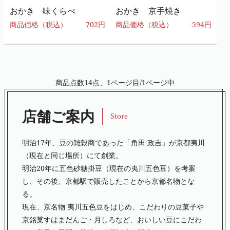
おかき 味くらべ
おかき 京手焼き
商品価格（税込）
702円
商品価格（税込）
594円
商品点数14点、1ページ目/1ページ中
店舗ご案内
Store
明治17年、豆の雑穀商であった「角田 政吉」が京都夷川
（現在と同じ場所）にて創業。
明治20年に五色砂糖掛豆（現在の夷川五色豆）を考案
し、その後、京都駅で販売したことから京都名物とな
る。
現在、京名物 夷川五色豆をはじめ、こだわりの豆菓子や
京銘菓すはまだんご・月しろなど、おいしい豆にこだわ