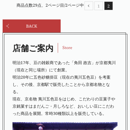
商品点数29点、2ページ目/2ページ中
1
2
BACK
店舗ご案内
Store
明治17年、豆の雑穀商であった「角田 政吉」が京都夷川
（現在と同じ場所）にて創業。
明治20年に五色砂糖掛豆（現在の夷川五色豆）を考案
し、その後、京都駅で販売したことから京都名物とな
る。
現在、京名物 夷川五色豆をはじめ、こだわりの豆菓子や
京銘菓すはまだんご・月しろなど、おいしい豆にこだわ
った商品を展開。常時30種類以上を販売している。