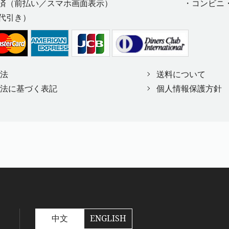
済（前払い／スマホ画面表示）
・コンビニ
代引き）
法
送料について
法に基づく表記
個人情報保護方針
中文
ENGLISH