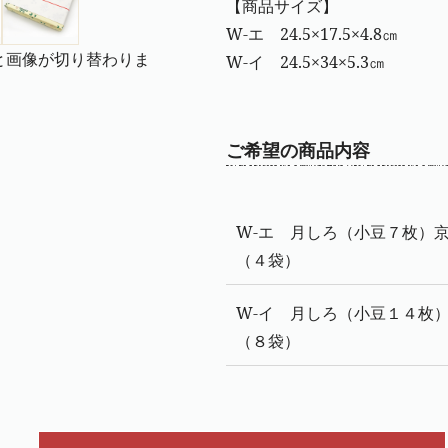
【商品サイズ】
W-エ 24.5×17.5×4.8㎝
と画像が切り替わりま
W-イ 24.5×34×5.3㎝
ご希望の商品内容
W-エ 月しろ（小豆７枚）
（４袋）
W-イ 月しろ（小豆１４枚
（８袋）