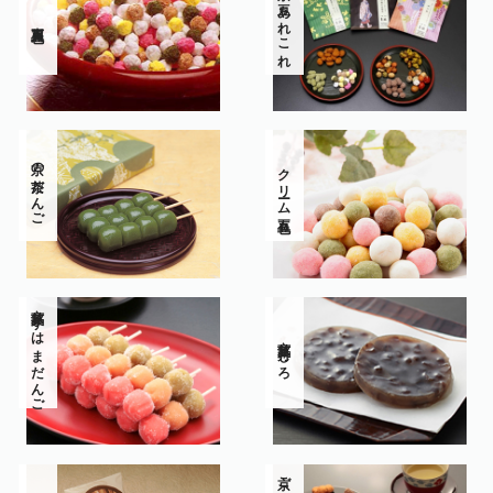
京の豆あれこれ
夷川五色豆
京の茶だんご
クリーム五色豆
京銘菓 すはまだんご
京銘菓 月しろ