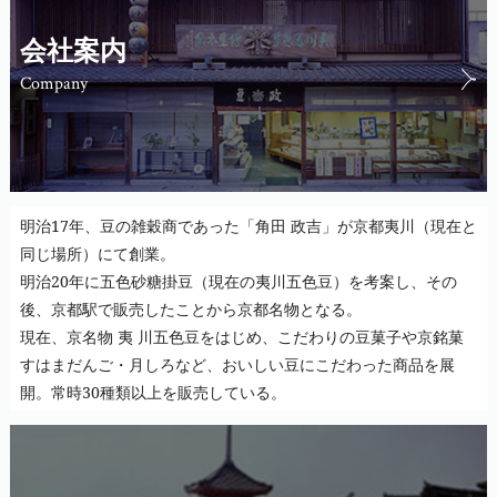
会社案内
Company
明治17年、豆の雑穀商であった「角田 政吉」が京都夷川（現在と
同じ場所）にて創業。
明治20年に五色砂糖掛豆（現在の夷川五色豆）を考案し、その
後、京都駅で販売したことから京都名物となる。
現在、京名物 夷 川五色豆をはじめ、こだわりの豆菓子や京銘菓
すはまだんご・月しろなど、おいしい豆にこだわった商品を展
開。常時30種類以上を販売している。