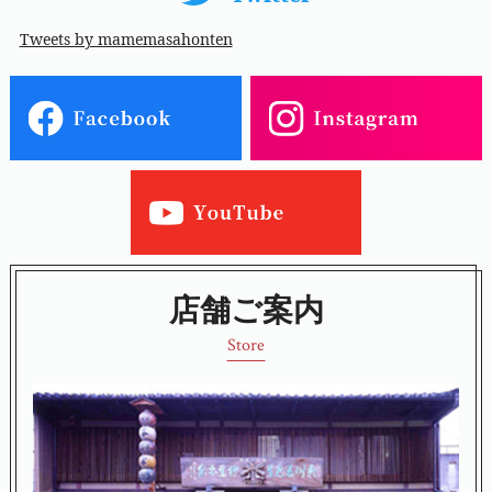
Tweets by mamemasahonten
店舗ご案内
Store