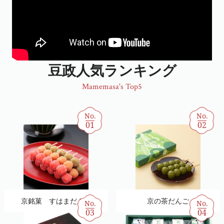
豆政人気ランキング
Mamemasa's Top5
No.
No.
01
02
京銘菓 すはまだんご
京の茶だんご
No.
No.
03
04