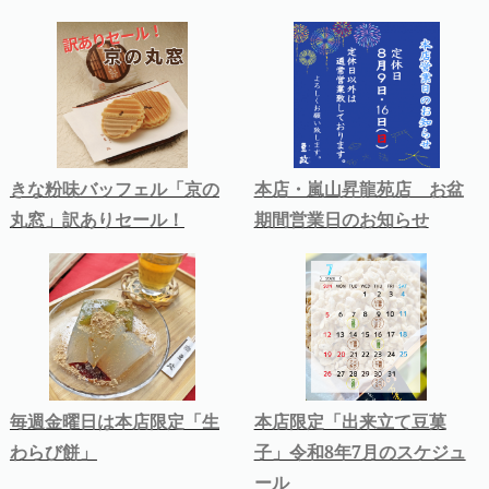
きな粉味バッフェル「京の
本店・嵐山昇龍苑店 お盆
丸窓」訳ありセール！
期間営業日のお知らせ
毎週金曜日は本店限定「生
本店限定「出来立て豆菓
わらび餅」
子」令和8年7月のスケジュ
ール